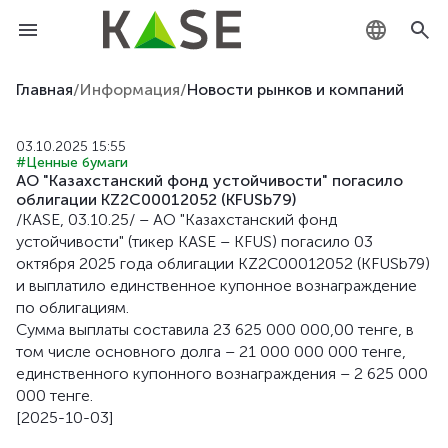
KZ
Главная
/
Информация
/
Новости рынков и компаний
RU
03.10.2025 15:55
#Ценные бумаги
EN
АО "Казахстанский фонд устойчивости" погасило
облигации KZ2C00012052 (KFUSb79)
/KASE, 03.10.25/ – АО "Казахстанский фонд
устойчивости" (тикер KASE – KFUS) погасило 03
oктября 2025 года облигации KZ2C00012052 (KFUSb79)
и выплатило единственное купонное вознаграждение
по облигациям.
Сумма выплаты составила 23 625 000 000,00 тенге, в
том числе основного долга – 21 000 000 000 тенге,
единственного купонного вознаграждения – 2 625 000
000 тенге.
[2025-10-03]