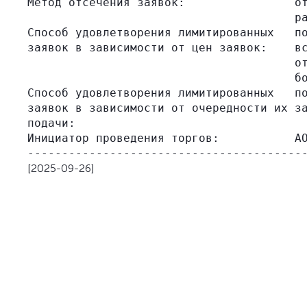
Метод отсечения заявок:                от
                                       ра
Способ удовлетворения лимитированных   по
заявок в зависимости от цен заявок:    вс
                                       от
                                       бо
Способ удовлетворения лимитированных   по
заявок в зависимости от очередности их за
подачи:

Инициатор проведения торгов:           АО
[2025-09-26]