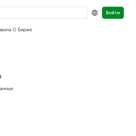
Войти
авила
О Бирже
KZ
RU
EN
4
ванные