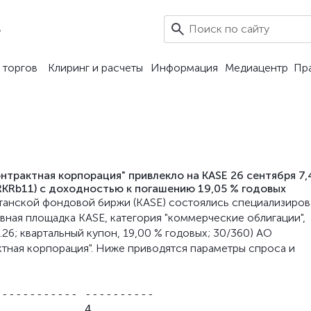
5
 торгов
Клиринг и расчеты
Информация
Медиацентр
Пр
трактная корпорация" привлекло на KASE 26 сентября 7,
RKRb11) с доходностью к погашению 19,05 % годовых
хстанской фондовой биржи (KASE) состоялись специализиро
ная площадка KASE, категория "коммерческие облигации",
9.26; квартальный купон, 19,00 % годовых; 30/360) АО
тная корпорация". Ниже приводятся параметры спроса и
----------- ----------

            4
