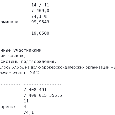
            14 / 11

            7 409,0

            74,1 %

оминала     99,9543

            19,0500

----------------------

нные участниками

чи заявок,

лось 67,5 %, на долю брокерско-дилерских организаций – 2
ических лиц – 2,6 %.
-------- ---------------

         7 408 491

         7 409 015 356,5

         11

орены:   4

         74,1
