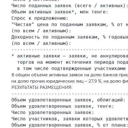
Число поданных заявок (всего / активных):
Объем активных заявок*, млн тенге:       
Спрос к предложению:                     
"Чистая" цена по поданным заявкам, % от н
(по всем / активным):

Доходность по поданным заявкам, % годовых
(по всем / активным):

-----------------------------------------
* активные заявки – заявки, не аннулирова
  торгов на момент истечения периода пода
В общем объеме активных заявок на долю банков приш
на долю прочих юридических лиц – 27,9 %, на долю физ
РЕЗУЛЬТАТЫ РАЗМЕЩЕНИЯ:
-----------------------------------------
Объем удовлетворенных заявок, облигаций: 
Объем удовлетворенных заявок, тенге:     
Число удовлетворенных заявок:            
Число участников, заявки которых удовлетв
Объем удовлетворенных заявок, % от плана: