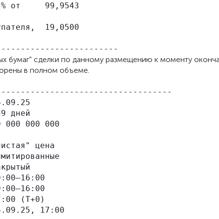
% от     99,9543

пателя,  19,0500

ых бумаг" сделки по данному размещению к моменту оконч
ворены в полном объеме.
-----------------------------------

.09.25

9 дней

 000 000 000

истая" цена

митированные

крытый

:00–16:00

:00–16:00

:00 (Т+0)

.09.25, 17:00
