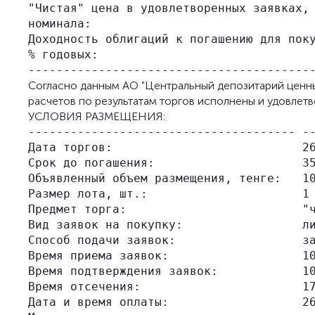
"Чистая" цена в удовлетворенных заявках, 
номинала:

Доходность облигаций к погашению для поку
% годовых:

Согласно данным АО "Центральный депозитарий ценн
расчетов по результатам торгов исполнены и удовлет
УСЛОВИЯ РАЗМЕЩЕНИЯ:
-------------------------------------- --
Дата торгов:                           26
Срок до погашения:                     35
Объявленный объем размещения, тенге:   10
Размер лота, шт.:                      1

Предмет торга:                         "ч
Вид заявок на покупку:                 ли
Способ подачи заявок:                  за
Время приема заявок:                   10
Время подтверждения заявок:            10
Время отсечения:                       17
Дата и время оплаты:                   26