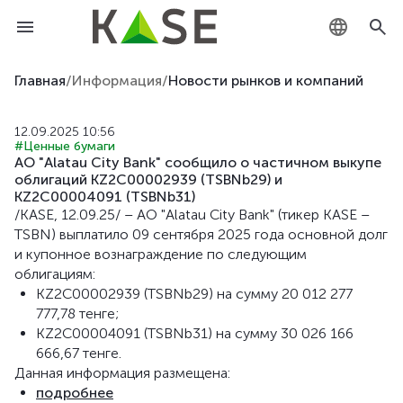
KZ
Главная
/
Информация
/
Новости рынков и компаний
RU
12.09.2025 10:56
#Ценные бумаги
EN
АО "Alatau City Bank" сообщило о частичном выкупе
облигаций KZ2C00002939 (TSВNb29) и
KZ2C00004091 (TSBNb31)
/KASE, 12.09.25/ – АО "Alatau City Bank" (тикер KASE –
TSBN) выплатило 09 сентября 2025 года основной долг
и купонное вознаграждение по следующим
облигациям:
KZ2C00002939 (TSВNb29) на сумму 20 012 277
777,78 тенге;
KZ2C00004091 (TSBNb31) на сумму 30 026 166
666,67 тенге.
Данная информация размещена:
подробнее