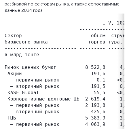
разбивкой по секторам рынка, а также сопоставимые
данные 2024 года.
-------------------------------------------
                                  I-V, 2025
                          -----------------
Сектор                        объем  струк-
биржевого рынка              торгов тура, %
------------------------- --------- -------
в млрд тенге

------------------------- --------- -------
Рынок ценных бумаг          8 522,8     4,1
 Акции                        191,6     0,1
  – первичный рынок             0,1    <0,1
  – вторичный рынок           191,5     0,1
 KASE Global                   55,5    <0,1
 Корпоративные долговые ЦБ  2 619,4     1,2
  – первичный рынок         2 193,8     1,0
  – вторичный рынок           425,6     0,2
 ГЦБ                        5 383,9     2,6
  – первичный рынок         4 063,9     1,9