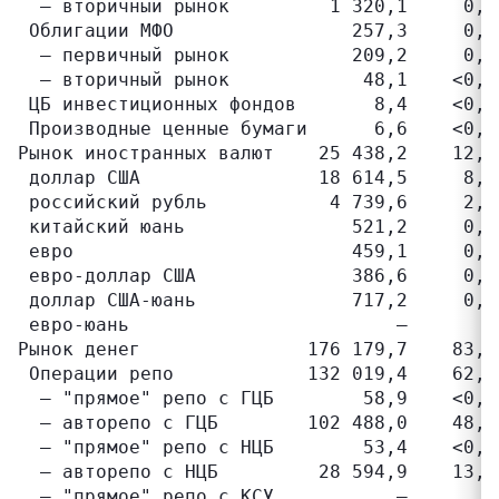
  – вторичный рынок         1 320,1     0,6
 Облигации МФО                257,3     0,1
  – первичный рынок           209,2     0,1
  – вторичный рынок            48,1    <0,1
 ЦБ инвестиционных фондов       8,4    <0,1
 Производные ценные бумаги      6,6    <0,1
Рынок иностранных валют    25 438,2    12,1
 доллар США                18 614,5     8,9
 российский рубль           4 739,6     2,3
 китайский юань               521,2     0,2
 евро                         459,1     0,2
 евро-доллар США              386,6     0,2
 доллар США-юань              717,2     0,3
 евро-юань                        –       –
Рынок денег               176 179,7    83,8
 Операции репо            132 019,4    62,8
  – "прямое" репо c ГЦБ        58,9    <0,1
  – авторепо c ГЦБ        102 488,0    48,8
  – "прямое" репо c НЦБ        53,4    <0,1
  – авторепо c НЦБ         28 594,9    13,6
  – "прямое" репо c КСУ           –       –