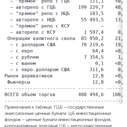
  – "прямое" репо c ГЦБ       111,1    <0,1
  – авторепо c ГЦБ        199 229,7    48,8
  – "прямое" репо c НЦБ       103,5     0,0
  – авторепо c НЦБ         55 493,5    13,6
  – "прямое" репо c КСУ           –       –
  – авторепо c КСУ          1 597,4     0,4
 Операции валютного свопа  85 950,2    21,0
  – с долларом США         78 219,6    19,1
  – с евро                     64,4    <0,1
  – с рублем                7 354,5     1,8
  – с юанем                     0,1    <0,1
  – с евро-долларом США       311,6     0,1
Рынок деривативов              12,8    <0,1
 Фьючерсы                      12,8    <0,1
------------------------- --------- -------
ВСЕГО объем торгов        408 494,6   100,0
Примечания к таблице: ГЦБ – государственные
эмиссионные ценные бумаги; ЦБ инвестиционных
фондов – ценные бумаги инвестиционных фондов;
корпоративные долговые ЦБ – негосударственные