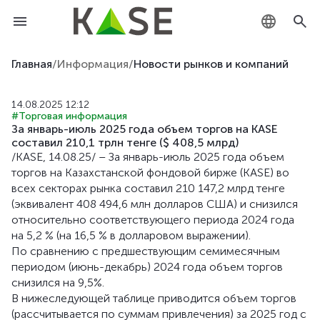
KZ
Главная
/
Информация
/
Новости рынков и компаний
RU
14.08.2025 12:12
#Торговая информация
EN
За январь-июль 2025 года объем торгов на KASE
составил 210,1 трлн тенге ($ 408,5 млрд)
/KASE, 14.08.25/ – За январь-июль 2025 года объем
торгов на Казахстанской фондовой бирже (KASE) во
всех секторах рынка составил 210 147,2 млрд тенге
(эквивалент 408 494,6 млн долларов США) и снизился
относительно соответствующего периода 2024 года
на 5,2 % (на 16,5 % в долларовом выражении).
По сравнению с предшествующим семимесячным
периодом (июнь-декабрь) 2024 года объем торгов
снизился на 9,5%.
В нижеследующей таблице приводится объем торгов
(рассчитывается по суммам привлечения) за 2025 год с