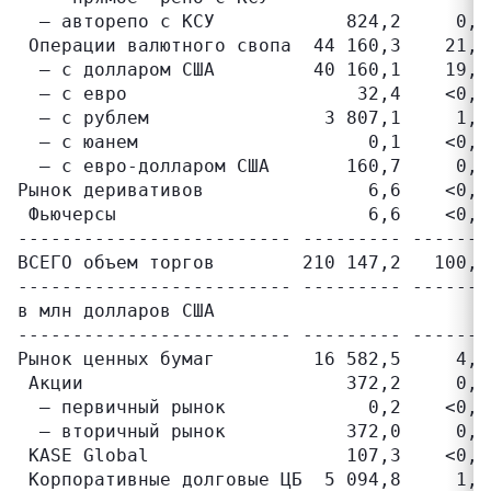
  – авторепо c КСУ            824,2     0,4
 Операции валютного свопа  44 160,3    21,0
  – с долларом США         40 160,1    19,1
  – с евро                     32,4    <0,1
  – с рублем                3 807,1     1,8
  – с юанем                     0,1    <0,1
  – с евро-долларом США       160,7     0,1
Рынок деривативов               6,6    <0,1
 Фьючерсы                       6,6    <0,1
------------------------- --------- -------
ВСЕГО объем торгов        210 147,2   100,0
------------------------- --------- -------
в млн долларов США

------------------------- --------- -------
Рынок ценных бумаг         16 582,5     4,1
 Акции                        372,2     0,1
  – первичный рынок             0,2    <0,1
  – вторичный рынок           372,0     0,1
 KASE Global                  107,3    <0,1
 Корпоративные долговые ЦБ  5 094,8     1,2