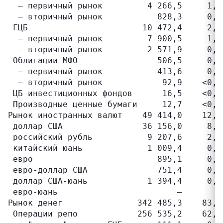
  – первичный рынок         4 266,5     1,0
  – вторичный рынок           828,3     0,2
 ГЦБ                       10 472,4     2,6
  – первичный рынок         7 900,5     1,9
  – вторичный рынок         2 571,9     0,6
 Облигации МФО                506,5     0,1
  – первичный рынок           413,6     0,1
  – вторичный рынок            92,9    <0,1
 ЦБ инвестиционных фондов      16,5    <0,1
 Производные ценные бумаги     12,7    <0,1
Рынок иностранных валют    49 414,0    12,1
 доллар США                36 156,0     8,9
 российский рубль           9 207,6     2,3
 китайский юань             1 009,4     0,2
 евро                         895,1     0,2
 евро-доллар США              751,4     0,2
 доллар США-юань            1 394,4     0,3
 евро-юань                        –       –
Рынок денег               342 485,3    83,8
 Операции репо            256 535,2    62,8