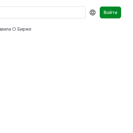
Войти
авила
О Бирже
KZ
RU
EN