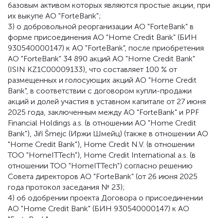
базовым активом которых являются простые акции, при
их выкупе АО "ForteBank";
3) о добровольной реорганизации АО "ForteBank" в
форме присоединения АО "Home Credit Bank" (БИН
930540000147) к АО "ForteBank", после приобретения
АО "ForteBank" 34 890 акций АО "Home Credit Bank"
(ISIN KZ1C00009133), что составляет 100 % от
размещенных и голосующих акций АО "Home Credit
Bank", в соответствии с договором купли-продажи
акций и долей участия в уставном капитале от 27 июня
2025 года, заключенным между АО "ForteBank" и PPF
Financial Holdings a.s. (в отношении АО "Home Credit
Bank"), Jiří Šmejc (Иржи Шмейц) (также в отношении АО
"Home Credit Bank"), Home Credit N.V. (в отношении
ТОО "HomeITTech"), Home Credit International a.s. (в
отношении ТОО "HomeITTech") согласно решению
Совета директоров АО "ForteBank" (от 26 июня 2025
года протокол заседания № 23);
4) об одобрении проекта Договора о присоединении
АО "Home Credit Bank" (БИН 930540000147) к АО