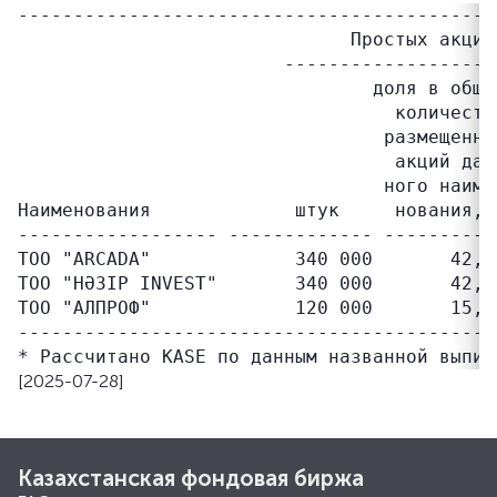
-------------------------------------------
                              Простых акций
                        -------------------
                                доля в обще
                                  количеств
                                 размещенны
                                  акций дан
                                 ного наиме
Наименования             штук     нования, 
------------------ ------------- ----------
ТОО "ARCADA"             340 000       42,5
ТОО "НӘЗІР INVEST"       340 000       42,5
ТОО "АЛПРОФ"             120 000       15,0
-------------------------------------------
[2025-07-28]
Казахстанская фондовая биржа