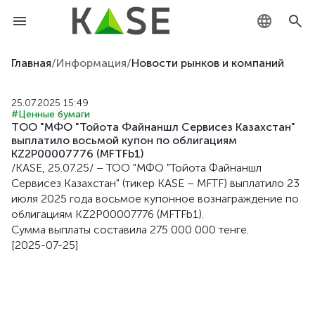
KZ
Главная
/
Информация
/
Новости рынков и компаний
RU
25.07.2025 15:49
#Ценные бумаги
EN
ТОО "МФО "Тойота Файнаншл Сервисез Казахстан"
выплатило восьмой купон по облигациям
KZ2P00007776 (MFTFb1)
/KASE, 25.07.25/ – ТОО "МФО "Тойота Файнаншл
Сервисез Казахстан" (тикер KASE – MFTF) выплатило 23
июля 2025 года восьмое купонное вознаграждение по
облигациям KZ2P00007776 (MFTFb1).
Сумма выплаты составила 275 000 000 тенге.
[2025-07-25]