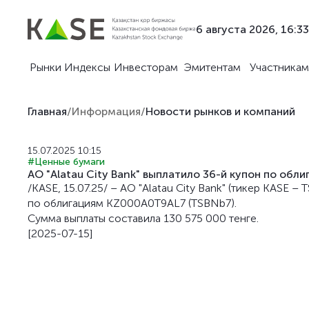
6 августа 2026, 16:33
Рынки
Индексы
Инвесторам
Эмитентам
Участникам
Главная
/
Информация
/
Новости рынков и компаний
15.07.2025 10:15
#Ценные бумаги
АО "Alatau City Bank" выплатило 36-й купон по об
/KASE, 15.07.25/ – АО "Alatau City Bank" (тикер KASE
по облигациям KZ000A0T9AL7 (TSBNb7).
Сумма выплаты составила 130 575 000 тенге.
[2025-07-15]