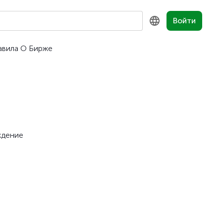
Войти
авила
О Бирже
KZ
RU
EN
аждение