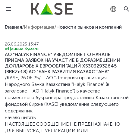
KZ
Главная
/
Информация
/
Новости рынков и компаний
RU
26.06.2025 13:47
#Ценные бумаги
EN
АО "HALYK FINANCE" УВЕДОМЛЯЕТ О НАЧАЛЕ
ПРИЕМА ЗАЯВОК НА УЧАСТИЕ В ДОРАЗМЕЩЕНИИ
ДОЛЛАРОВЫХ ЕВРООБЛИГАЦИЙ XS3032932645
(BRKZe18) АО "БАНК РАЗВИТИЯ КАЗАХСТАНА"
/KASE, 26.06.25/ – АО "Дочерняя организация
Народного Банка Казахстана "Halyk Finance" (в
заголовке – АО "Halyk Finance") в качестве
совместного букраннера предоставило Казахстанской
фондовой бирже (KASE) уведомление следующего
содержания:
начало цитаты
НАСТОЯЩЕЕ СООБЩЕНИЕ НЕ ПРЕДНАЗНАЧЕНО
ДЛЯ ВЫПУСКА, ПУБЛИКАЦИИ ИЛИ