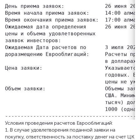
День приема заявок:             26 июня 2025
Время начала приема заявок:     14:00 алмат
Время окончания приема заявок:  17:00 алмат
Ожидаемая дата определения      26 июня 202
цены и объема удовлетворенных

заявок инвесторов:

Ожидаемая Дата расчетов по      3 июля 2025 
доразмещению Еврооблигаций:     Расчеты при
                                в долларах С
Цена заявки:                    Указывается
                                годовых. В 
                                цены не указ
Объем заявки:                   Объемы заяв
                                США. Минима
                                тысяч) долл
                                1000 (одна 
Условия проведения расчетов Еврооблигаций:
1. В случае удовлетворения поданной заявки на
покупку, ответственность за поставку денег на счет ЦК