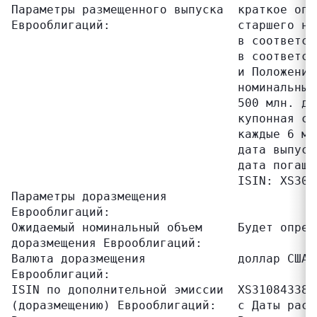
Параметры размещенного выпуска  краткое опи
Еврооблигаций:                  старшего не
                                в соответст
                                в соответст
                                и Положение
                                номинальный
                                500 млн. дол
                                купонная ст
                                каждые 6 мес
                                дата выпуск
                                дата погаше
                                ISIN: XS303
Параметры доразмещения

Еврооблигаций:

Ожидаемый номинальный объем     Будет опред
доразмещения Еврооблигаций:

Валюта доразмещения             доллар США

Еврооблигаций:

ISIN по дополнительной эмиссии  XS310843385
(доразмещению) Еврооблигаций:   с Даты расч