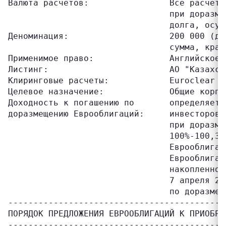
Валюта расчетов:                Все расчеты
                                при доразме
                                долга, осущ
Деноминация:                    200 000 (дв
                                сумма, крат
Применимое право:               Английское п
Листинг:                        АО "Казахст
Клиринговые расчеты:            Euroclear /
Целевое назначение:             Общие корпо
Доходность к погашению по       определяетс
доразмещению Еврооблигаций:     инвесторов.
                                при доразме
                                100%-100,37
                                Еврооблигац
                                Еврооблигац
                                накопленног
                                7 апреля 20
                                по доразмещ
--------------------------------------------
ПОРЯДОК ПРЕДЛОЖЕНИЯ ЕВРООБЛИГАЦИЙ К ПРИОБРЕ
-------------------------------------------