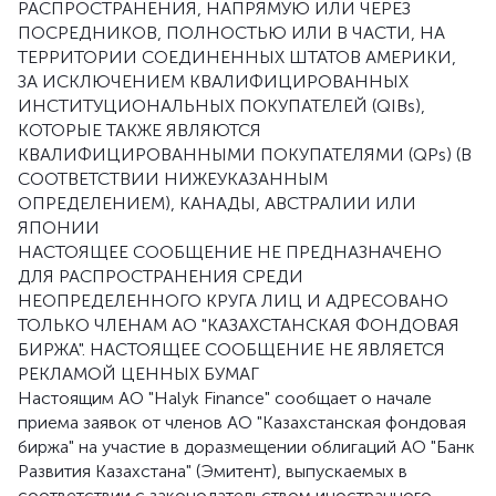
РАСПРОСТРАНЕНИЯ, НАПРЯМУЮ ИЛИ ЧЕРЕЗ
ПОСРЕДНИКОВ, ПОЛНОСТЬЮ ИЛИ В ЧАСТИ, НА
ТЕРРИТОРИИ СОЕДИНЕННЫХ ШТАТОВ АМЕРИКИ,
ЗА ИСКЛЮЧЕНИЕМ КВАЛИФИЦИРОВАННЫХ
ИНСТИТУЦИОНАЛЬНЫХ ПОКУПАТЕЛЕЙ (QIBs),
КОТОРЫЕ ТАКЖЕ ЯВЛЯЮТСЯ
КВАЛИФИЦИРОВАННЫМИ ПОКУПАТЕЛЯМИ (QPs) (В
СООТВЕТСТВИИ НИЖЕУКАЗАННЫМ
ОПРЕДЕЛЕНИЕМ), КАНАДЫ, АВСТРАЛИИ ИЛИ
ЯПОНИИ
НАСТОЯЩЕЕ СООБЩЕНИЕ НЕ ПРЕДНАЗНАЧЕНО
ДЛЯ РАСПРОСТРАНЕНИЯ СРЕДИ
НЕОПРЕДЕЛЕННОГО КРУГА ЛИЦ И АДРЕСОВАНО
ТОЛЬКО ЧЛЕНАМ АО "КАЗАХСТАНСКАЯ ФОНДОВАЯ
БИРЖА". НАСТОЯЩЕЕ СООБЩЕНИЕ НЕ ЯВЛЯЕТСЯ
РЕКЛАМОЙ ЦЕННЫХ БУМАГ
Настоящим АО "Halyk Finance" сообщает о начале
приема заявок от членов АО "Казахстанская фондовая
биржа" на участие в доразмещении облигаций АО "Банк
Развития Казахстана" (Эмитент), выпускаемых в
соответствии с законодательством иностранного