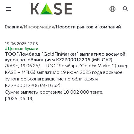
KZ
Главная
/
Информация
/
Новости рынков и компаний
RU
19.06.2025 17:05
#Ценные бумаги
EN
ТОО "Ломбард "GoldFinMarket" выплатило восьмой
купон по облигациям KZ2P00012206 (MFLGb2)
/KASE, 19.06.25/ – ТОО "Ломбард "GoldFinMarket" (тикер
KASE – MFLG) выплатило 19 июня 2025 года восьмое
купонное вознаграждение по облигациям
KZ2P00012206 (MFLGb2).
Сумма выплаты составила 10 002 000 тенге.
[2025-06-19]