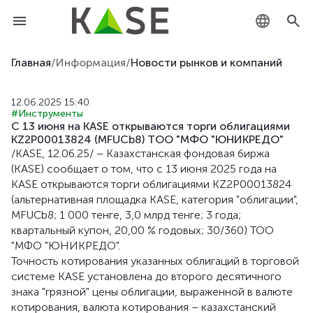
KZ
Главная
/
Информация
/
Новости рынков и компаний
RU
12.06.2025 15:40
#Инструменты
EN
С 13 июня на KASE открываются торги облигациями
KZ2P00013824 (MFUCb8) ТОО "МФО "ЮНИКРЕДО"
/KASE, 12.06.25/ – Казахстанская фондовая биржа
(KASE) сообщает о том, что с 13 июня 2025 года на
KASE открываются торги облигациями KZ2P00013824
(альтернативная площадка KASE, категория "облигации",
MFUCb8; 1 000 тенге, 3,0 млрд тенге; 3 года;
квартальный купон, 20,00 % годовых; 30/360) ТОО
"МФО "ЮНИКРЕДО".
Точность котирования указанных облигаций в торговой
системе KASE установлена до второго десятичного
знака "грязной" цены облигации, выраженной в валюте
котирования, валюта котирования – казахстанский