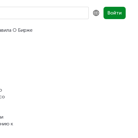
Войти
авила
О Бирже
KZ
RU
EN
о
со
ии
ению к