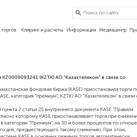
 торгов
Клиринг и расчеты
Информация
Медиацентр
Пр
 KZ0009093241 (KZTK) АО "Казахтелеком" в связи со
 Казахстанская фондовая биржа (KASE) приостановила торги п
E, категория "премиум", KZTK) АО "Казахтелеком" в связи 
 пункта 2 статьи 25 внутреннего документа KASE "Правила
огласно которому KASE приостанавливает торги при снижен
в категории "Премиум", на 30 и более процентов по отнош
го дня, предшествующего такому снижению. При этом,
системе KASE в основных режимах торгов автоматически.