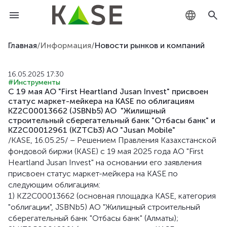
KZ
Главная
/
Информация
/
Новости рынков и компаний
RU
16.05.2025 17:30
#Инструменты
EN
С 19 мая АО "First Heartland Jusan Invest" присвоен
статус маркет-мейкера на KASE по облигациям
KZ2C00013662 (JSBNb5) АО "Жилищный
строительный сберегательный банк "Отбасы банк" и
KZ2C00012961 (KZTCb3) АО "Jusan Mobile"
/KASE, 16.05.25/ – Решением Правления Казахстанской
фондовой биржи (KASE) c 19 мая 2025 года АО "First
Heartland Jusan Invest" на основании его заявления
присвоен статус маркет-мейкера на KASE по
следующим облигациям:
1) KZ2C00013662 (основная площадка KASE, категория
"облигации", JSBNb5) АО "Жилищный строительный
сберегательный банк "Отбасы банк" (Алматы);