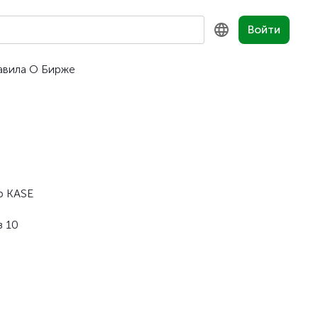
Войти
авила
О Бирже
KZ
RU
EN
р KASE
з 10