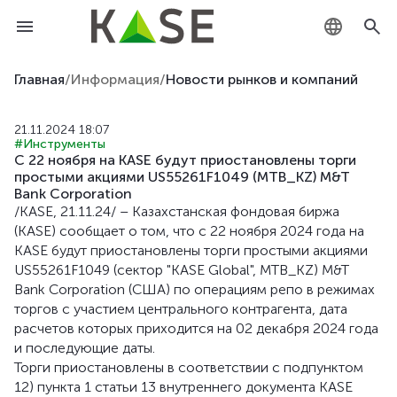
KZ
Главная
/
Информация
/
Новости рынков и компаний
RU
21.11.2024 18:07
#Инструменты
EN
С 22 ноября на KASE будут приостановлены торги
простыми акциями US55261F1049 (MTB_KZ) M&T
Bank Corporation
/KASE, 21.11.24/ – Казахстанская фондовая биржа
(KASE) сообщает о том, что с 22 ноября 2024 года на
KASE будут приостановлены торги простыми акциями
US55261F1049 (сектор "KASE Global", MTB_KZ) M&T
Bank Corporation (США) по операциям репо в режимах
торгов с участием центрального контрагента, дата
расчетов которых приходится на 02 декабря 2024 года
и последующие даты.
Торги приостановлены в соответствии с подпунктом
12) пункта 1 статьи 13 внутреннего документа KASE