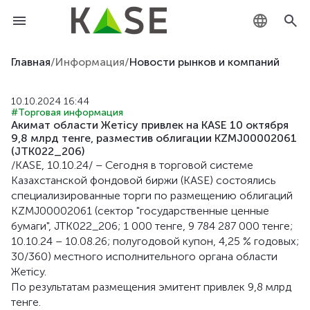
KZ
Главная
/
Информация
/
Новости рынков и компаний
RU
10.10.2024 16:44
#Торговая информация
EN
Акимат области Жетісу привлек на KASE 10 октября
9,8 млрд тенге, разместив облигации KZMJ00002061
(JTK022_206)
/KASE, 10.10.24/ – Сегодня в торговой системе
Казахстанской фондовой биржи (KASE) состоялись
специализированные торги по размещению облигаций
KZMJ00002061 (сектор "государственные ценные
бумаги", JTK022_206; 1 000 тенге, 9 784 287 000 тенге;
10.10.24 – 10.08.26; полугодовой купон, 4,25 % годовых;
30/360) местного исполнительного органа области
Жетісу.
По результатам размещения эмитент привлек 9,8 млрд
тенге.