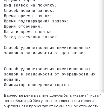
Вид заявок на покупку:                    л
Способ подачи заявок:                     за
Время приема заявок:                      10
Время подтверждения заявок:               10
Время отсечения:                          14
Дата и время оплаты:                      2
Метод отсечения заявок:                   о
                                          р
Способ удовлетворения лимитированных      п
заявок в зависимости от цен заявок:       в
                                          о
                                          б
Способ удовлетворения лимитированных      п
заявок в зависимости от очередности их    за
подачи:

Инициатор проведения торгов:              А
В качестве цены в заявке должна быть указана "чистая"
цена облигаций (без учета накопленного интереса),
выраженная в процентах от номинальной стоимости