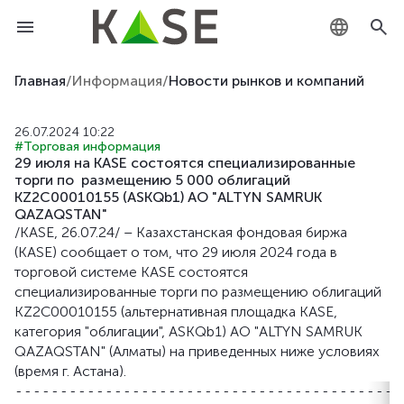
KZ
Главная
/
Информация
/
Новости рынков и компаний
RU
26.07.2024 10:22
#Торговая информация
EN
29 июля на KASE состоятся специализированные
торги по размещению 5 000 облигаций
KZ2C00010155 (ASKQb1) АО "ALTYN SAMRUK
QAZAQSTAN"
/KASE, 26.07.24/ – Казахстанская фондовая биржа
(KASE) сообщает о том, что 29 июля 2024 года в
торговой системе KASE состоятся
специализированные торги по размещению облигаций
KZ2C00010155 (альтернативная площадка KASE,
категория "облигации", ASKQb1) АО "ALTYN SAMRUK
QAZAQSTAN" (Алматы) на приведенных ниже условиях
(время г. Астана).
-------------------------------------------