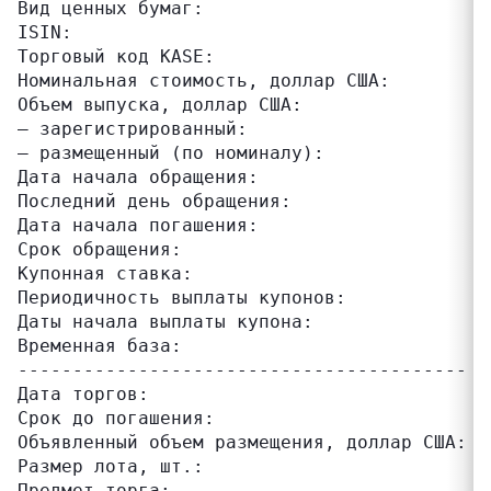
Вид ценных бумаг:                         к
ISIN:                                     KZ
Торговый код KASE:                        AS
Номинальная стоимость, доллар США:        10
Объем выпуска, доллар США:

– зарегистрированный:                     6 
– размещенный (по номиналу):              1 
Дата начала обращения:                    01
Последний день обращения:                 30
Дата начала погашения:                    01
Срок обращения:                           3
Купонная ставка:                          9
Периодичность выплаты купонов:            2 
Даты начала выплаты купона:               0
Временная база:                           30
----------------------------------------- -
Дата торгов:                              29
Срок до погашения:                        2
Объявленный объем размещения, доллар США: 50
Размер лота, шт.:                         1

Предмет торга:                            "