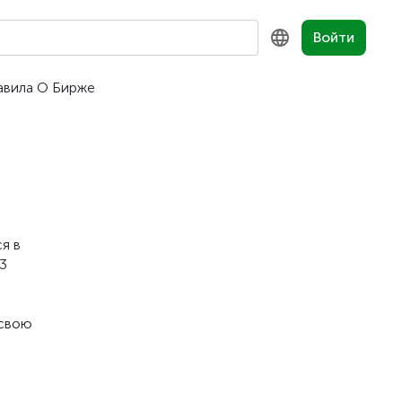
Войти
авила
О Бирже
KZ
RU
EN
я в
3
 свою