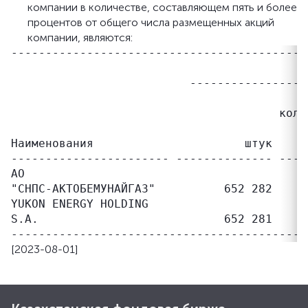
компании в количестве, составляющем пять и более
процентов от общего числа размещенных акций
компании, являются:
-------------------------------------------
                                           
                          -----------------
                                           
                                       коли
                                           
Наименования                      штук     
----------------------- -------------- ----
АО

"СНПС-АКТОБЕМУНАЙГАЗ"          652 282     
YUKON ENERGY HOLDING

S.A.                           652 281     
[2023-08-01]