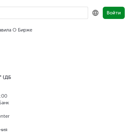
Войти
авила
О Бирже
KZ
RU
EN
" (ДБ
:00
Банк
nter
ния