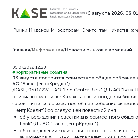
6 августа 2026, 08:0
Рынки
Индексы
Инвесторам
Эмитентам
Участникам
Главная
/
Информация
/
Новости рынков и компаний
05.07.2022 12:28
#Корпоративные события
03 августа состоится совместное общее собрание а
АО "Банк ЦентрКредит")
/KASE, 05.07.22/ – АО "Eco Center Bank" (ДБ АО "Банк
официальном списке Казахстанской фондовой биржи (KA
часов начнется совместное общее собрание акционеро
ЦентрКредит") со следующей повесткой дня:
об утверждении повестки дня совместного общего
Bank" (ДБ АО "Банк ЦентрКредит");
об определении количественного состава и срок
акционеров АО "Банк ЦентрКредит" и АО "Eco Cente