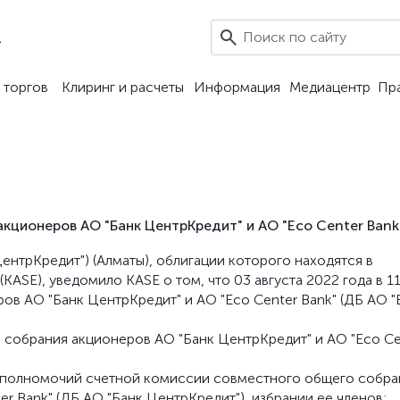
1
 торгов
Клиринг и расчеты
Информация
Медиацентр
Пр
кционеров АО "Банк ЦентрКредит" и АО "Eco Center Bank
 ЦентрКредит") (Алматы), облигации которого находятся в
SE), уведомило KASE о том, что 03 августа 2022 года в 11
в АО "Банк ЦентрКредит" и АО "Eco Center Bank" (ДБ АО "
 собрания акционеров АО "Банк ЦентрКредит" и АО "Eco Ce
а полномочий счетной комиссии совместного общего собра
r Bank" (ДБ АО "Банк ЦентрКредит"), избрании ее членов;