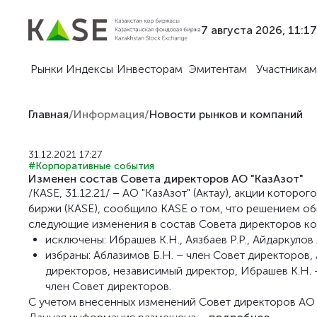
7 августа 2026, 11:17
Рынки
Индексы
Инвесторам
Эмитентам
Участникам
Главная
/
Информация
/
Новости рынков и компаний
31.12.2021 17:27
#Корпоративные события
Изменен состав Совета директоров АО "КазАзот"
/KASE, 31.12.21/ – АО "КазАзот" (Актау), акции кото
биржи (KASE), сообщило KASE о том, что решением об
следующие изменения в состав Совета директоров ко
исключены: Ибрашев К.Н., Аязбаев Р.Р., Айдаркулов А
избраны: Аблазимов Б.Н. – член Совет директоров, 
директоров, независимый директор, Ибрашев К.Н. 
член Совет директоров.
С учетом внесенных изменений Совет директоров АО "