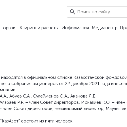
 торгов
Клиринг и расчеты
Информация
Медиацентр
Пр
рого находятся в официальном списке Казахстанской фондово
щего собрания акционеров от 22 декабря 2021 года внесен
мпании:
.А., Абуев С.А., Сулейменов О.А., Аканова Л.Б.;
Аязбаев Р.Р. – член Совет директоров, Исказиев К.О. – член
– член Совет директоров, независимый директор, Маулешев 
КазАзот" состоит из пяти человек.