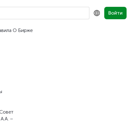
Войти
авила
О Бирже
KZ
RU
EN
й
ы
 Совет
А.А. –