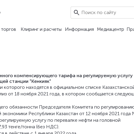
9
 торгов
Клиринг и расчеты
Информация
Медиацентр
Пр
нного компенсирующего тарифа на регулируемую услугу
щей станции "Кенкияк"
кции которого находятся в официальном списке Казахстанско
из от 18 ноября 2021 года, в котором сообщается следующ
щего обязанности Председателя Комитета по регулировани
 экономики Республики Казахстан от 12 ноября 2021 года
егулируемую услугу по перевалке нефти на головной
93 тенге/тонна (без НДС).
в действие с 1 января 2022 года.