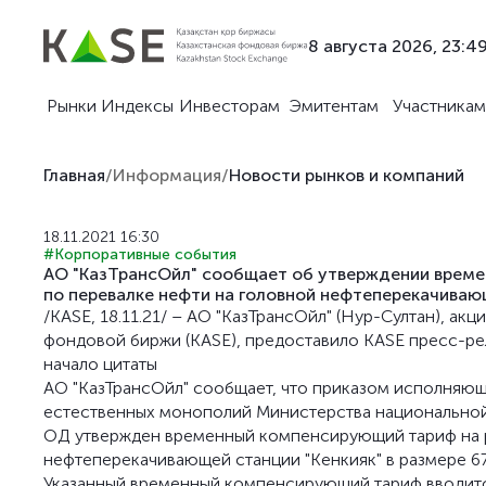
8 августа 2026, 23:4
Рынки
Индексы
Инвесторам
Эмитентам
Участникам
Главная
/
Информация
/
Новости рынков и компаний
18.11.2021 16:30
#Корпоративные события
АО "КазТрансОйл" сообщает об утверждении време
по перевалке нефти на головной нефтеперекачиваю
/KASE, 18.11.21/ – АО "КазТрансОйл" (Нур-Султан), а
фондовой биржи (KASE), предоставило KASE пресс-рел
начало цитаты
АО "КазТрансОйл" сообщает, что приказом исполняю
естественных монополий Министерства национальной
ОД утвержден временный компенсирующий тариф на р
нефтеперекачивающей станции "Кенкияк" в размере 67,
Указанный временный компенсирующий тариф вводится 