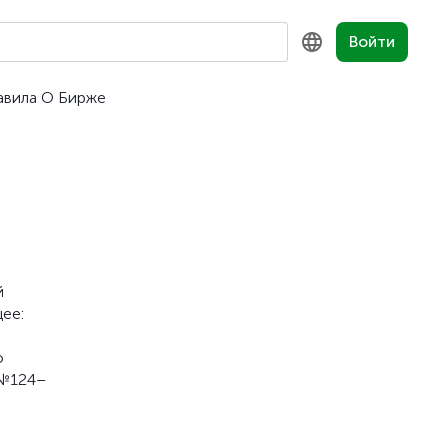
Войти
авила
О Бирже
KZ
RU
EN
й
ее:
ю
 №124–