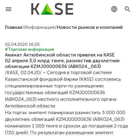
KZ
Главная
/
Информация
/
Новости рынков и компаний
RU
02.04.2020 16:05
#Торговая информация
EN
Акимат Актюбинской области привлек на KASE
02 апреля 3,0 млрд тенге, разместив двухлетние
облигации KZMJ00000636 (ABK024_063)
/KASE, 02.04.20/ – Сегодня в торговой системе
Казахстанской фондовой биржи (KASE) состоялись
специализированные торги по размещению
государственных облигаций KZMJ00000636
(ABK024_063) местного исполнительного органа
Актюбинской области.
На торгах эмитент планировал разместить 3 000 000
двухлетних облигаций KZMJ00000636 (ABK024_063)
номиналом 1 000 тенге и сроком до погашения 2 года
(720 дней). По результатам размещения эмитент