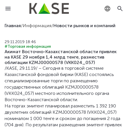
KZ
Главная
/
Информация
/
Новости рынков и компаний
RU
29.11.2019 18:46
#Торговая информация
EN
Акимат Восточно-Казахстанской области привлек
на KASE 29 ноября 1,4 млрд тенге, разместив
облигации KZMJ00000578 (VKK024_057)
/KASE, 29.11.19/ – Сегодня в торговой системе
Казахстанской фондовой биржи (KASE) состоялись
специализированные торги по размещению
государственных облигаций KZMJ00000578
(VKK024_057) местного исполнительного органа
Восточно-Казахстанской области.
На торгах эмитент планировал разместить 1 392 190
двухлетних облигаций KZMJ00000578 (VKK024_057)
номиналом 1 000 тенге и сроком до погашения 2 года
(704 дня). По результатам размещения эмитент привлек