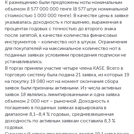
К размещению были предложены ноты номинальным
объемом 8 577 000 000 тенге (8 577 штук номинальной
стоимостью 1 000 000 тенге). В качестве цены в заявке
указывалась доходность к погашению, выраженная в
процентах годовых с точностью до второго знака
после запятой, в качестве количества финансовых
инструментов – количество нот в штуках. Ограничения
для покупателей на максимальное количество нот в
поданных заявках условиями проведения подписки не
устанавливались.
В торгах приняли участие четыре члена KASE. Всего в
торговую систему была подана 21 заявка, из которых 19
на покупку 19 080 нот на момент окончания сбора
заявок были признаны активными. Из числа активных
заявок 18 являлись лимитированными и одна заявка
объемом 2 000 нот – рыночной. Доходность к
погашению в поданных заявках варьировала в
диапазоне 8,1–8,4 % годовых, средневзвешенная
доходность по активным заявкам составила 8,3 %
годовых.
Суммарный спрос при подписке достиг 19,1 млрд тенге