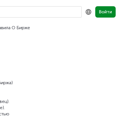
Войти
авила
О Бирже
KZ
RU
EN
биржа)
вец).
е).
остью