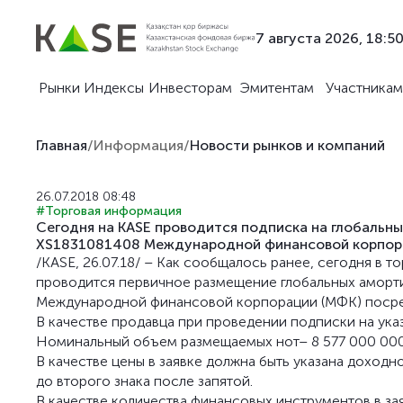
7 августа 2026, 18:5
Рынки
Индексы
Инвесторам
Эмитентам
Участникам
Главная
/
Информация
/
Новости рынков и компаний
26.07.2018 08:48
#Торговая информация
Сегодня на KASE проводится подписка на глобальн
XS1831081408 Международной финансовой корпор
/KASE, 26.07.18/ – Как сообщалось ранее, сегодня в 
проводится первичное размещение глобальных аморт
Международной финансовой корпорации (МФК) посре
В качестве продавца при проведении подписки на указа
Номинальный объем размещаемых нот– 8 577 000 000 т
В качестве цены в заявке должна быть указана доход
до второго знака после запятой.
В качестве количества финансовых инструментов в зая