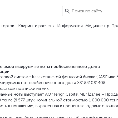
0
 торгов
Клиринг и расчеты
Информация
Медиацентр
Пр
ые амортизируемые ноты необеспеченного долга
ации
торговой системе Казахстанской фондовой биржи (KASE или 
изируемых нот необеспеченного долга XS1831081408
дством подписки на них.
нные ноты выступает АО "Tengri Capital MB" (далее – Прода
енге (8 577 штук номинальной стоимостью 1 000 000 тенг
ность к погашению, выраженная в процентах годовых с точн
вке должно быть указано количество облигаций в штуках.