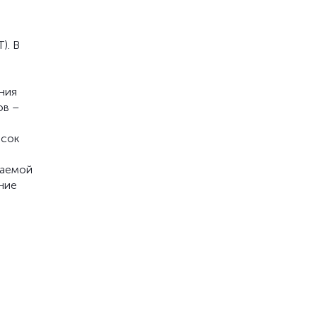
). В
ния
ов –
исок
ваемой
ние