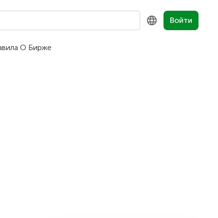
Войти
авила
О Бирже
KZ
RU
EN