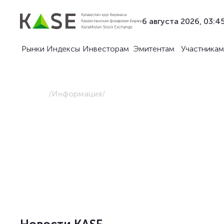
6 августа 2026, 03:4
Рынки
Индексы
Инвесторам
Эмитентам
Участникам
Главная
/
Информация
/
Новости KASE
Оперативная служба новостей KASE о самых а
событиях на финансовом рынке