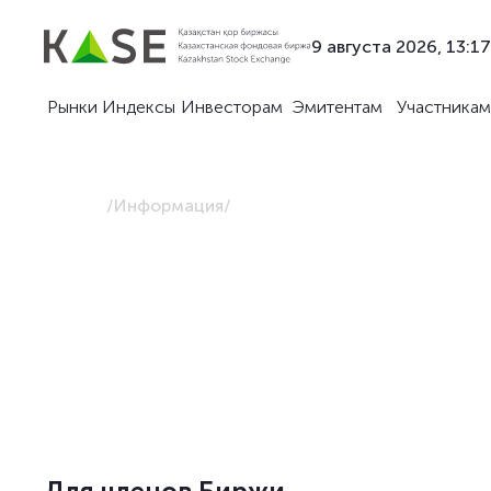
9 августа 2026, 13:17
Рынки
Индексы
Инвесторам
Эмитентам
Участникам
Главная
/
Информация
/
Для членов Биржи
Предоставление информации членам KASE по 
заявкам, включая данные о ценах и объемах