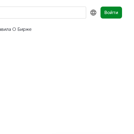
Войти
авила
О Бирже
KZ
RU
EN