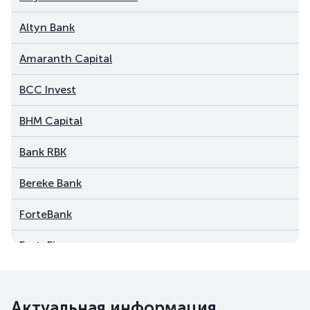
Altyn Bank
Amaranth Capital
BCC Invest
BHM Capital
Bank RBK
Bereke Bank
ForteBank
ForteFinance
Freedom Finance Global PLC
Актуальная информация
Halyk Finance