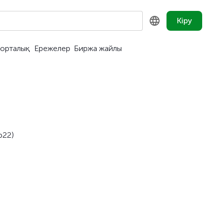
Кіру
орталық
Ережелер
Биржа жайлы
KZ
RU
EN
b22)