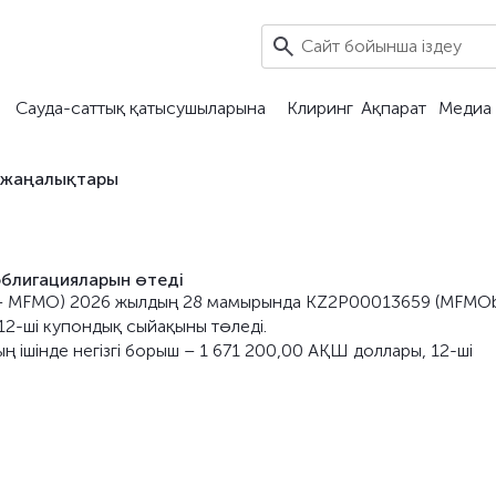
Сауда-саттық қатысушыларына
Клиринг
Ақпарат
Медиа 
 жаңалықтары
облигацияларын өтеді
ері – MFMO) 2026 жылдың 28 мамырында KZ2P00013659 (MFMO
12-шi купондық сыйақыны төледі.
 ішінде негізгі борыш – 1 671 200,00 АҚШ доллары, 12-шi