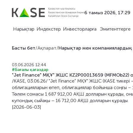
6 тамыз 2026, 17:29
Нарықтар
Индекстер
Инвесторларға
Эмитенттерге
Басты бет
/
Ақпарат
/
Нарықтар мен компаниялардың
03.06.2026 12:44
#Бағалы қағаздар
"Jet Finance" МҚҰ" ЖШС KZ2P00013659 (MFMOb22) 
/KASE, 03.06.26/ "Jet Finance" МҚҰ" ЖШС (KASE тик
облигацияларын өтеп, облигациялар бойынша соңғы – 
Төлем сомасы 1 687 912,00 АҚШ долларын құрады, оның
купондық сыйақы – 16 712,00 АҚШ долларын құрады.
[2026-06-03]