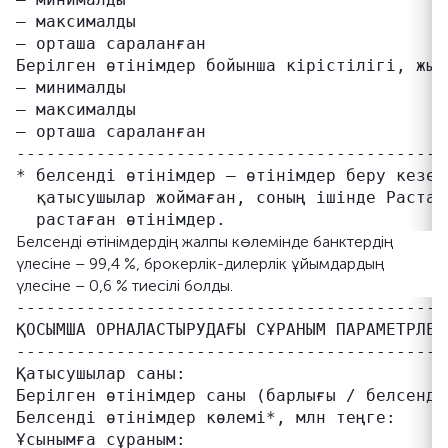
– максималды                               
– орташа сараланған                        
Берілген өтінімдер бойынша кірістілігі, жыл
– минималды                                
– максималды                               
– орташа сараланған                        
-------------------------------------------
* белсенді өтінімдер – өтінімдер беру кезең
  қатысушылар жоймаған, соның ішінде Растау
Белсенді өтінімдердің жалпы көлемінде банктердің
үлесіне – 99,4 %, брокерлік-дилерлік ұйымдардың
үлесіне – 0,6 % тиесілі болды.
-------------------------------------------
ҚОСЫМША ОРНАЛАСТЫРУДАҒЫ СҰРАНЫМ ПАРАМЕТРЛЕРІ
-------------------------------------------
Қатысушылар саны:                          
Берілген өтінімдер саны (барлығы / белсенді
Белсенді өтінімдер көлемі*, млн теңге:     
Ұсынымға сұраным:                          