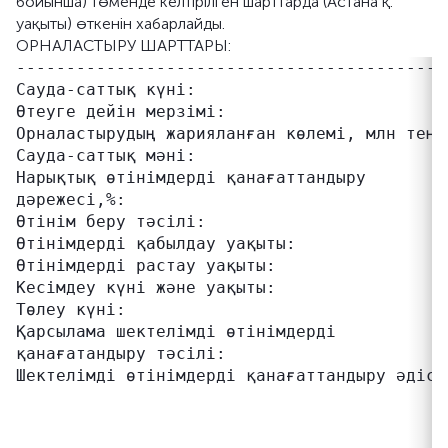
бойынша) төменде келтірілген шарттарда (Астана қ.
уақыты) өткенін хабарлайды.
ОРНАЛАСТЫРУ ШАРТТАРЫ:
-------------------------------------------
Сауда-саттық күні:                          
Өтеуге дейін мерзімі:                      
Орналастырудың жарияланған көлемі, млн теңге
Сауда-саттық мәні:                         
Нарықтық өтінімдерді қанағаттандыру        
дәрежесі,%:                                
Өтінім беру тәсілі:                         
Өтінімдерді қабылдау уақыты:               
Өтінімдерді растау уақыты:                 
Кесімдеу күні және уақыты:                 
Төлеу күні:                                 
Қарсылама шектелімді өтінімдерді           
қанағатандыру тәсілі:                      
Шектелімді өтінімдерді қанағаттандыру әдісі
                                           
                                           
                                           