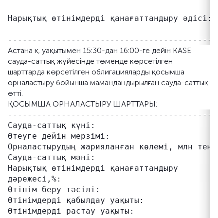
                                            
Нарықтық өтінімдерді қанағаттандыру әдісі: 
                                            
Астана қ. уақытымен 15:30-дан 16:00-ге дейін KASE
сауда-саттық жүйесінде төменде көрсетілген
шарттарда көрсетілген облигацияларды қосымша
орналастыру бойынша мамандандырылған сауда-саттық
өтті.
ҚОСЫМША ОРНАЛАСТЫРУ ШАРТТАРЫ:
-------------------------------------------
Сауда-саттық күні:                          
Өтеуге дейін мерзімі:                      
Орналастырудың жарияланған көлемі, млн теңге
Сауда-саттық мәні:                         
Нарықтық өтінімдерді қанағаттандыру         
дәрежесі,%:

Өтінім беру тәсілі:                         
Өтінімдерді қабылдау уақыты:               
Өтінімдерді растау уақыты:                 