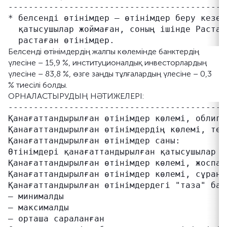
-------------------------------------------
* белсенді өтінімдер – өтінімдер беру кезең
  қатысушылар жоймаған, соның ішінде Растау
Белсенді өтінімдердің жалпы көлемінде банктердің
үлесіне – 15,9 %, институционалдық инвесторлардың
үлесіне – 83,8 %, өзге заңды тұлғалардың үлесіне – 0,3
% тиесілі болды.
ОРНАЛАСТЫРУДЫҢ НӘТИЖЕЛЕРІ:
-------------------------------------------
Қанағаттандырылған өтінімдер көлемі, облига
Қанағаттандырылған өтінімдердің көлемі, тең
Қанағаттандырылған өтінімдер саны:          
Өтінімдері қанағаттандырылған қатысушылар са
Қанағаттандырылған өтінімдер көлемі, жоспар
Қанағаттандырылған өтінімдер көлемі, сұраны
Қанағаттандырылған өтінімдердегі "таза" бағ
– минималды                                
– максималды                               
– орташа сараланған                        