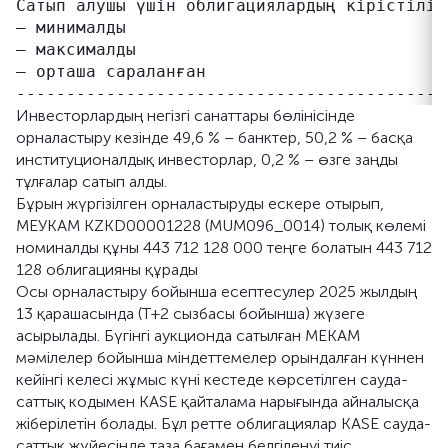
Сатып алушы үшін облигациялардың кірістіліг
– минималды                                
– максималды                               
– орташа сараланған                        
Инвесторлардың негізгі санаттары бөлінісінде
орналастыру кезінде 49,6 % – банктер, 50,2 % – басқа
институционалдық инвесторлар, 0,2 % – өзге заңды
тұлғалар сатып алды.
Бұрын жүргізілген орналастыруды ескере отырып,
МЕУКАМ KZKD00001228 (MUM096_0014) толық көлемі
номиналды құны 443 712 128 000 теңге болатын 443 712
128 облигацияны құрады
Осы орналастыру бойынша есептесулер 2025 жылдың
13 қарашасында (Т+2 сызбасы бойынша) жүзеге
асырылады. Бүгінгі аукционда сатылған МЕКАМ
мәмілелер бойынша міндеттемелер орындалған күннен
кейінгі келесі жұмыс күні кестеде көрсетілген сауда-
саттық кодымен KASE қайталама нарығында айналысқа
жіберілетін болады. Бұл ретте облигациялар KASE сауда-
саттық жүйесінде таза бағамен белгіленуі тиіс.