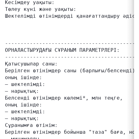
Кесімдеу уақыты:                           
Төлеу күні және уақыты:                     
Шектелімді өтінімдерді қанағаттандыру әдісі
                                           
                                           
                                           
-------------------------------------------
ОРНАЛАСТЫРУДАҒЫ СҰРАНЫМ ПАРАМЕТРЛЕРІ:

-------------------------------------------
Қатысушылар саны:                          
Берілген өтінімдер саны (барлығы/белсенді),
оның ішінде:

– шектелімді:                              
– нарықтық:                                
Белсенді өтінімдер көлемі*, млн теңге,     
оның ішінде:

– шектелімді:                              
– нарықтық:                                
Сұранымға өтінім:                          
Берілген өтінімдер бойынша "таза" баға, ном
– минималды                                