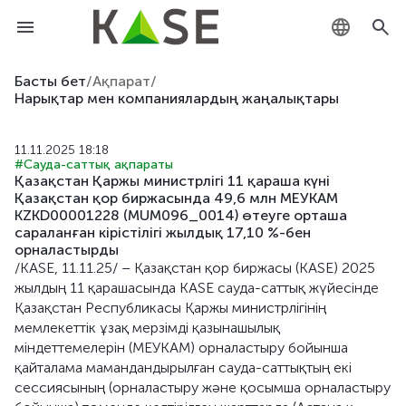
KZ
Басты бет
/
Ақпарат
/
Нарықтар мен компаниялардың жаңалықтары
RU
11.11.2025 18:18
EN
#Сауда-саттық ақпараты
Қазақстан Қаржы министрлігі 11 қараша күні
Қазақстан қор биржасында 49,6 млн МЕУКАМ
KZKD00001228 (MUM096_0014) өтеуге орташа
сараланған кірістілігі жылдық 17,10 %-бен
орналастырды
/KASE, 11.11.25/ – Қазақстан қор биржасы (KASE) 2025
жылдың 11 қарашасында KASE сауда-саттық жүйесінде
Қазақстан Республикасы Қаржы министрлігінің
мемлекеттік ұзақ мерзімді қазынашылық
міндеттемелерін (МЕУКАМ) орналастыру бойынша
қайталама мамандандырылған сауда-саттықтың екі
сессиясының (орналастыру және қосымша орналастыру